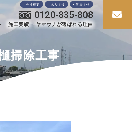
会社概要
求人情報
新着情報
0120-835-808
施工実績
ヤマウチが選ばれる理由
樋掃除工事
・玄関
共工事