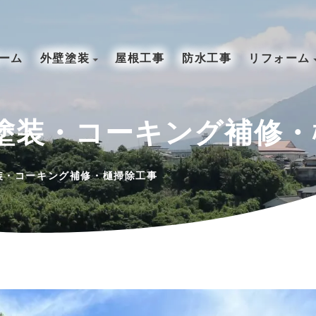
ーム
外壁塗装
屋根工事
防水工事
リフォーム
塗装・コーキング補修・
装・コーキング補修・樋掃除工事
窓
ビル・マンション
公