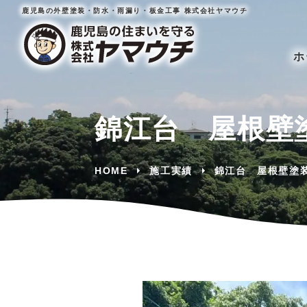
鹿児島の外壁塗装・防水・雨漏り・板金工事 株式会社ヤマウチ
ホ
錦江台 屋根壁
HOME
施工実績
錦江台 屋根壁塗
戸建て住宅