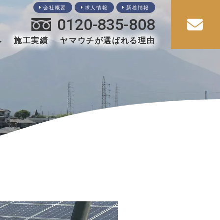
会社概要
求人情報
新着情報
0120-835-808
施工実績
ヤマウチが選ばれる理由
・玄関
共工事