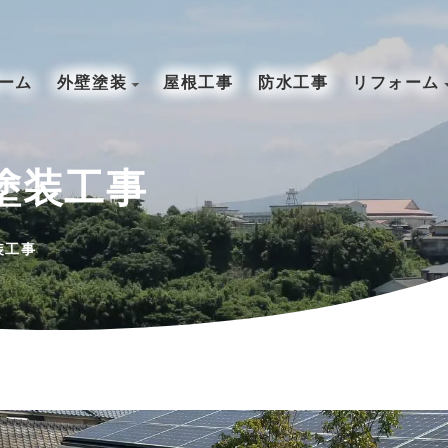
ーム
外壁塗装
屋根工事
防水工事
リフォーム
塗装工事
装工事
窓
ビル・マンション
公