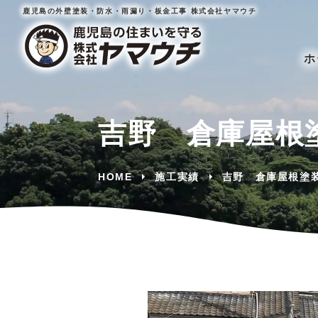
鹿児島の外壁塗装・防水・雨漏り・板金工事 株式会社ヤマウチ
ホ
吉野 倉庫屋根
HOME
施工実績
吉野 倉庫屋根塗
戸建て住宅